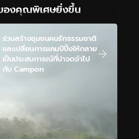
องคุณพิเศษยิ่งขึ้น
ร่วมสร้างชุมชนคนรักธรรมชาติ
และเปลี่ยนการแคมป์ปิ้งให้กลาย
เป็นประสบการณ์ที่น่าจดจำไป
กับ Campon