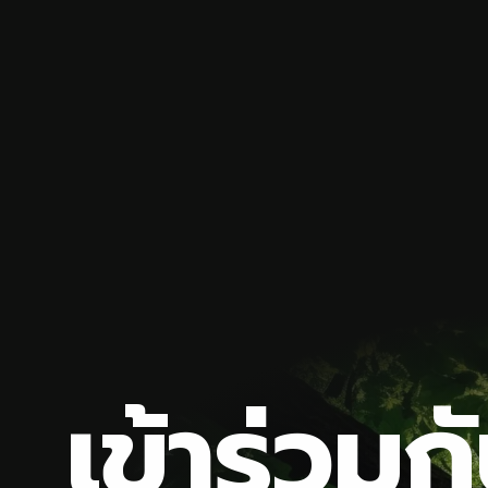
เ
ข
า
ร
ว
ม
ก