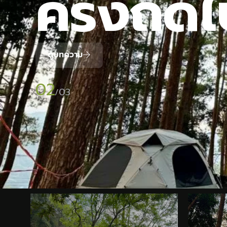
ครั้งถัด
ดูบทความ
02
03
/