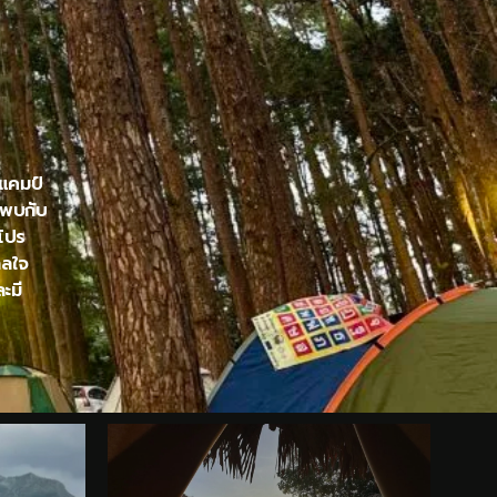
ปแคมป์
 พบกับ
อโปร
าลใจ
ะมี