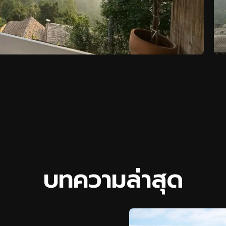
บ
ท
ค
ว
า
ม
ล
า
ส
ด