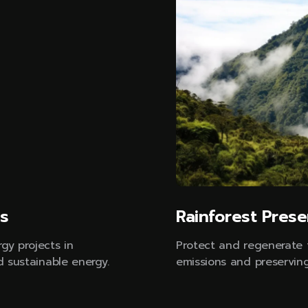
s
Rainforest Prese
gy projects in
Protect and regenerate t
d sustainable energy.
emissions and preserving 