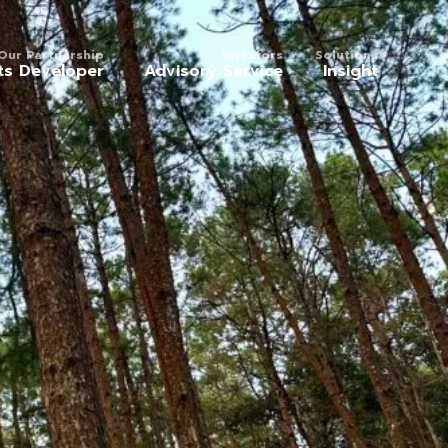
Our Partnership
Investors
Solutions
ts Developer
Advisory Service
Insight