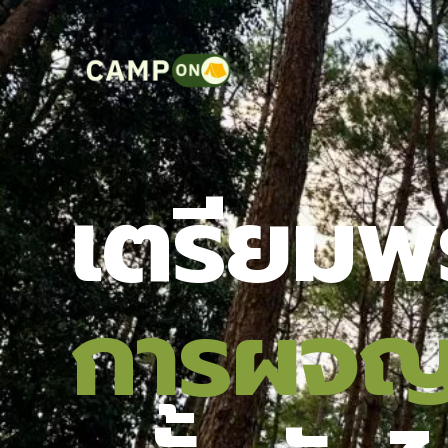
เตรียมพ
การผจญ